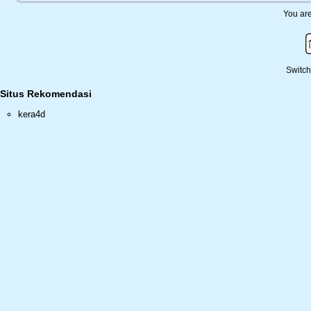
You are
Switch
Situs Rekomendasi
kera4d